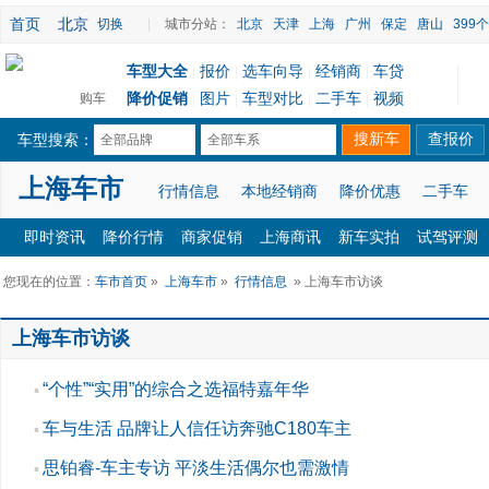
首页
北京
切换
|
城市分站：
北京
天津
上海
广州
保定
唐山
399
车型大全
报价
选车向导
经销商
车贷
|
|
|
|
降价促销
图片
车型对比
二手车
视频
购车
|
|
|
|
车型搜索：
全部品牌
全部车系
上海车市
行情信息
本地经销商
降价优惠
二手车
即时资讯
降价行情
商家促销
上海商讯
新车实拍
试驾评测
您现在的位置：
车市首页
»
上海车市
»
行情信息
» 上海车市访谈
上海车市访谈
“个性”“实用”的综合之选福特嘉年华
▪
车与生活 品牌让人信任访奔驰C180车主
▪
思铂睿-车主专访 平淡生活偶尔也需激情
▪