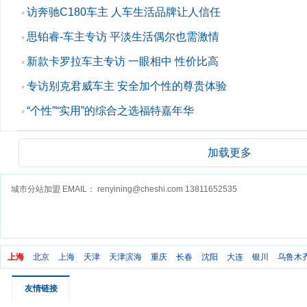
访奔驰C180车主 人车生活品牌让人信任
▪
思铂睿-车主专访 平淡生活偶尔也需激情
▪
新款卡罗拉车主专访 一眼相中 性价比高
▪
专访别克君威车主 安全加个性的尊贵体验
▪
“个性”“实用”的综合之选福特嘉年华
▪
加载更多
城市分站加盟 EMAIL： renyining@cheshi.com 13811652535
上海
北京
上海
天津
天津滨海
重庆
长春
沈阳
大连
银川
乌鲁木
友情链接